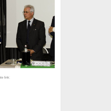
________________________________________
te link: