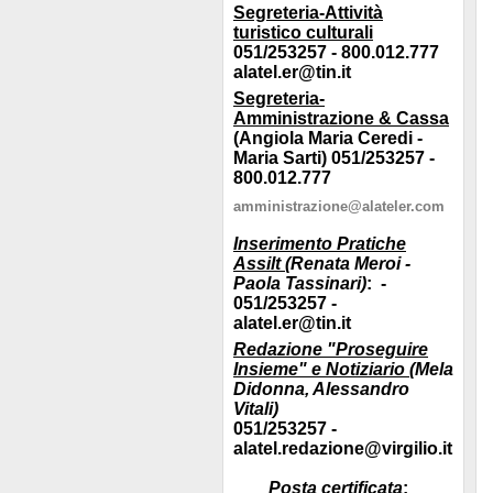
Segreteria-Attività
turistico culturali
051/253257 - 800.012.777
alatel.er@tin.it
Segreteria-
Amministrazione & Cassa
(Angiola Maria Ceredi -
Maria Sarti) 051/253257 -
800.012.777
amministrazione@alateler.com
Inserimento Pratiche
Assilt
(Renata Meroi -
Paola Tassinari)
: -
051/253257 -
alatel.er@tin.it
Redazione "Proseguire
Insieme" e Notiziario
(Mela
Didonna, Alessandro
Vitali)
051/253257 -
alatel.redazione@virgilio.it
Posta certificata
: