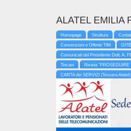
ALATEL EMILIA
Homepage
Struttura
Contat
Convenzioni e Offerte TIM
GITE
Comunicati del Presidente Dott. A
Tincani
Rivista "PROSEGUIRE
CARTA dei SERVIZI (Tessera Alatel)