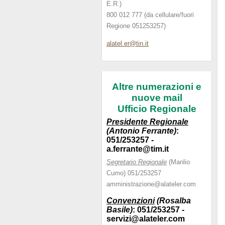
E.R.)
800 012 777 (da cellulare/fuori
Regione 051253257)
alatel.e
r@tin.it
Altre numerazioni e
nuove mail
Ufficio Regionale
Presidente Regionale
(Antonio Ferrante)
:
051/253257 -
a.ferrante@tim.it
Segretario Regionale
(Manlio
Cumo) 051/253257
amministrazione@alateler.com
Convenzioni
(Rosalba
Basile)
: 051/253257 -
servizi@alateler.com