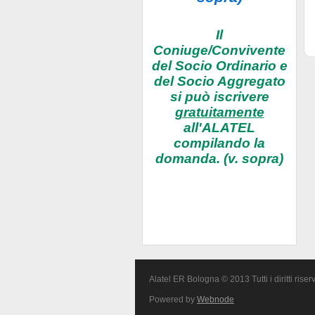
Il
Coniuge/Convivente
del Socio Ordinario e
del Socio Aggregato
si può iscrivere
gratuitamente
all'ALATEL
compilando la
domanda. (v. sopra)
Alatel ER Bologna © 2013 Tutti i diritti riserv
Powered by
Webnode