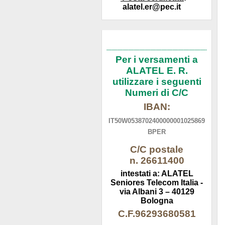
alatel.er@pec.it
_____________________
Per i versamenti a
ALATEL E. R.
utilizzare i seguenti
Numeri di C/C
IBAN:
IT50W0538702400000001025869
BPER
C/C postale
n. 26611400
intestati a: ALATEL
Seniores Telecom Italia -
via Albani 3 – 40129
Bologna
C.F.96293680581