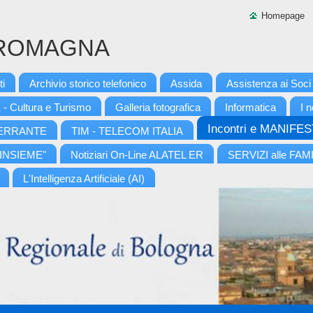
Homepage
 ROMAGNA
ti
Archivio storico telefonico
Assida
Assistenza ai Soc
 - Cultura e Turismo
Galleria fotografica
Informatica
I n
Incontri e MANIFE
. FERRANTE
TIM - TELECOM ITALIA
 INSIEME"
Notiziari On-Line ALATEL ER
SERVIZI alle FAM
L'Intelligenza Artificiale (AI)