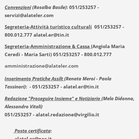
Convenzioni
(Rosalba Basile)
: 051/253257 -
servizi@alateler.com
Segreteria-Attività turistico culturali
051/253257 -
800.012.777 alatel.er@tin.it
Segreteria-Amministrazione & Cassa
(Angiola Maria
Ceredi - Maria Sarti) 051/253257 - 800.012.777
amministrazione@alateler.com
Inserimento Pratiche Assilt
(Renata Meroi - Paola
Tassinari)
: - 051/253257 - alatel.er@tin.it
Redazione "Proseguire Insieme" e Notiziario
(Mela Didonna,
Alessandro Vitali)
051/253257 - alatel.redazione@virgilio.it
Posta certificata
:
alatel.er@pec.it